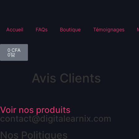
Accueil
FAQs
Boutique
Témoignages
0
CFA
0
Avis Clients
Voir nos produits
contact@digitalearnix.com
Nos Politiques