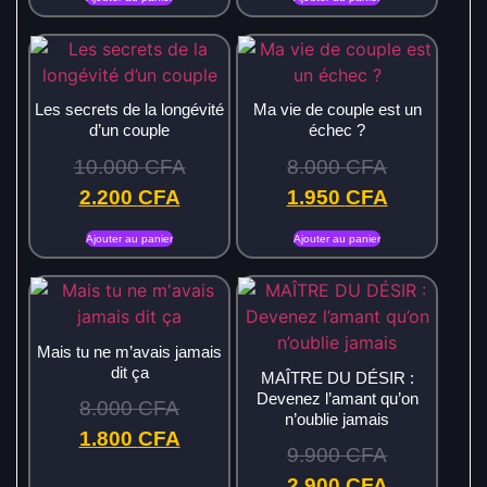
Les secrets de la longévité
Ma vie de couple est un
d’un couple
échec ?
10.000
CFA
8.000
CFA
2.200
CFA
1.950
CFA
Ajouter au panier
Ajouter au panier
Mais tu ne m’avais jamais
dit ça
MAÎTRE DU DÉSIR :
Devenez l’amant qu’on
8.000
CFA
n’oublie jamais
1.800
CFA
9.900
CFA
2.900
CFA