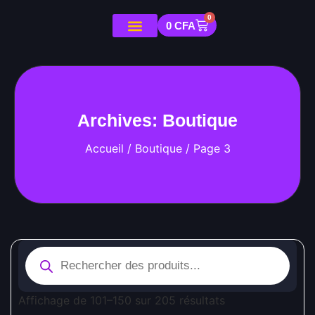
0
0
CFA
Archives: Boutique
Accueil
/
Boutique
/ Page 3
Affichage de 101–150 sur 205 résultats