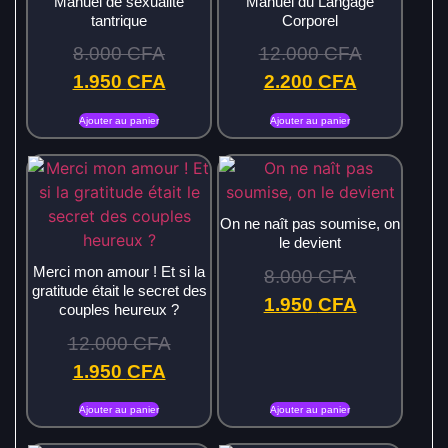
Manuel de sexualité
Manuel du Langage
tantrique
Corporel
8.000
CFA
12.000
CFA
1.950
CFA
2.200
CFA
Ajouter au panier
Ajouter au panier
On ne naît pas soumise, on
le devient
Merci mon amour ! Et si la
8.000
CFA
gratitude était le secret des
1.950
CFA
couples heureux ?
12.000
CFA
1.950
CFA
Ajouter au panier
Ajouter au panier