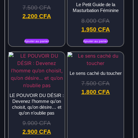
Le Petit Guide de la
7.500
CFA
Masturbation Féminine
2.200
CFA
8.000
CFA
1.950
CFA
Ajouter au panier
Ajouter au panier
Le sens caché du toucher
7.500
CFA
1.800
CFA
LE POUVOIR DU DÉSIR :
Devenez l’homme qu’on
choisit, qu’on désire… et
qu’on n’oublie pas
9.900
CFA
2.900
CFA