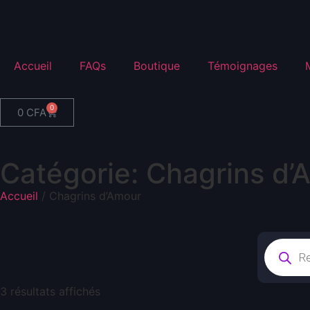
Accueil
FAQs
Boutique
Témoignages
0
0
CFA
Catégorie: Chagrins d’
Accueil
/ Chagrins d’Amour
3 résultats affichés