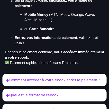
Sur la page suivante,
choisissez votre mode de
paiement
:
Mobile Money
(MTN, Moov, Orange, Wave,
Airtel, M-pesa …)
ou
Carte Bancaire
Entrez vos informations de paiement
, validez… et
voilà !
Une fois le paiement confirmé,
vous accédez immédiatement
à votre ebook
.
Paiement rapide, sécurisé, sans Protocole.
Comment accéder à votre ebook après le paiement ?
Quel est le format de l’ebook ?