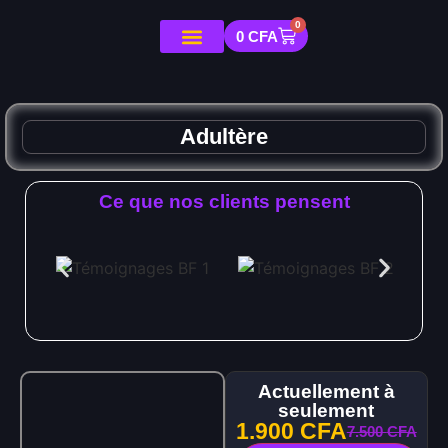
0
0
CFA
Adultère
Ce que nos clients pensent
Actuellement à
seulement
1.900
CFA
7.500
CFA