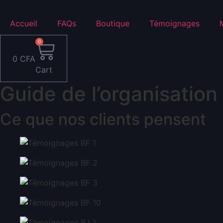
Aller
au
Accueil
FAQs
Boutique
Témoignages
contenu
0
0
CFA
Cart
Guide de l’organisatio
Ce que nos clients pensent