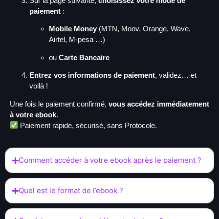
Sur la page suivante,
choisissez votre mode de
paiement
:
Mobile Money
(MTN, Moov, Orange, Wave,
Airtel, M-pesa …)
ou
Carte Bancaire
Entrez vos informations de paiement
, validez… et
voilà !
Une fois le paiement confirmé,
vous accédez immédiatement
à votre ebook
.
Paiement rapide, sécurisé, sans Protocole.
Comment accéder à votre ebook après le paiement ?
Quel est le format de l’ebook ?