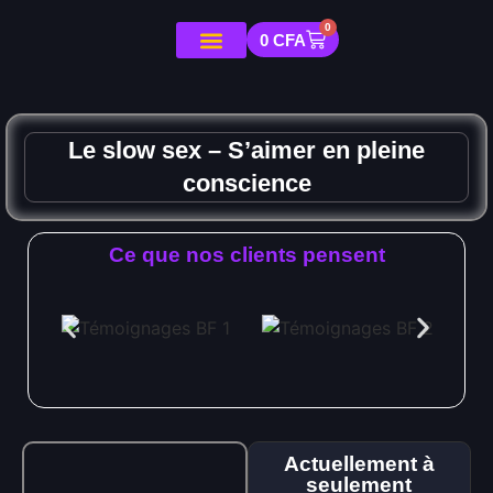
0
0
CFA
Le slow sex – S’aimer en pleine
conscience
Ce que nos clients pensent
Actuellement à
seulement