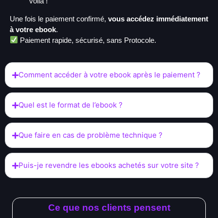
voilà !
Une fois le paiement confirmé,
vous accédez immédiatement
à votre ebook
.
Paiement rapide, sécurisé, sans Protocole.
Comment accéder à votre ebook après le paiement ?
Quel est le format de l’ebook ?
Que faire en cas de problème technique ?
Puis-je revendre les ebooks achetés sur votre site ?
Ce que nos clients pensent