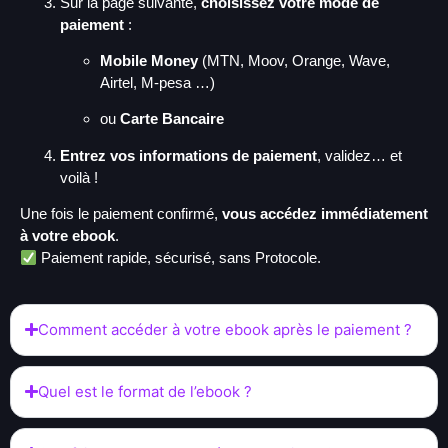
Sur la page suivante,
choisissez votre mode de
paiement
:
Mobile Money
(MTN, Moov, Orange, Wave,
Airtel, M-pesa …)
ou
Carte Bancaire
Entrez vos informations de paiement
, validez… et
voilà !
Une fois le paiement confirmé,
vous accédez immédiatement
à votre ebook
.
Paiement rapide, sécurisé, sans Protocole.
Comment accéder à votre ebook après le paiement ?
Quel est le format de l’ebook ?