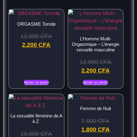
ORGASME Torride
12.000
CFA
L’Homme Multi-
Orgasmique – L’énergie
2.200
CFA
sexuelle masculine
12.000
CFA
2.200
CFA
Ajouter au panier
Ajouter au panier
Femme de Nuit
La sexualité féminine de A
7.500
CFA
à Z
1.800
CFA
19.000
CFA