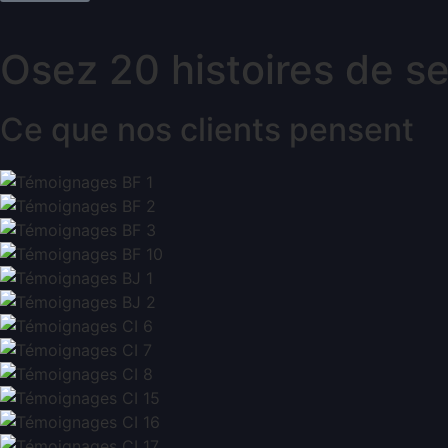
Osez 20 histoires de s
Ce que nos clients pensent