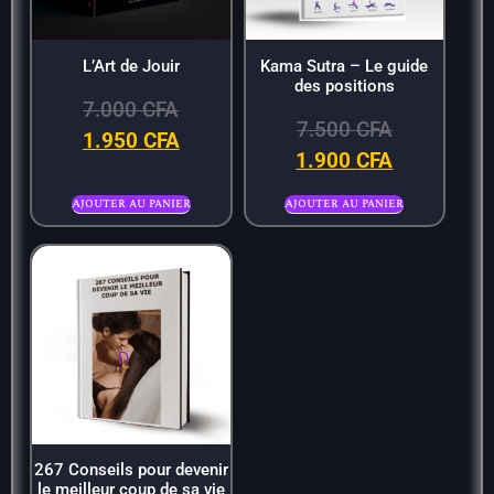
L’Art de Jouir
Kama Sutra – Le guide
des positions
7.000
CFA
7.500
CFA
1.950
CFA
1.900
CFA
Ajouter au panier
Ajouter au panier
267 Conseils pour devenir
le meilleur coup de sa vie