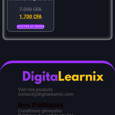
7.000
CFA
1.700
CFA
Ajouter au panier
Voir nos produits
contact@digitalearnix.com
Nos Politiques
Conditions générales