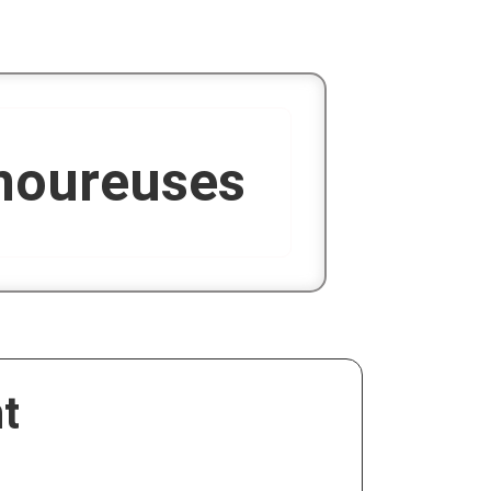
amoureuses
t