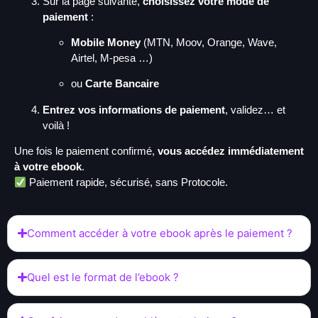
Sur la page suivante,
choisissez votre mode de
paiement
:
Mobile Money
(MTN, Moov, Orange, Wave,
Airtel, M-pesa …)
ou
Carte Bancaire
Entrez vos informations de paiement
, validez… et
voilà !
Une fois le paiement confirmé,
vous accédez immédiatement
à votre ebook
.
Paiement rapide, sécurisé, sans Protocole.
Comment accéder à votre ebook après le paiement ?
Quel est le format de l’ebook ?