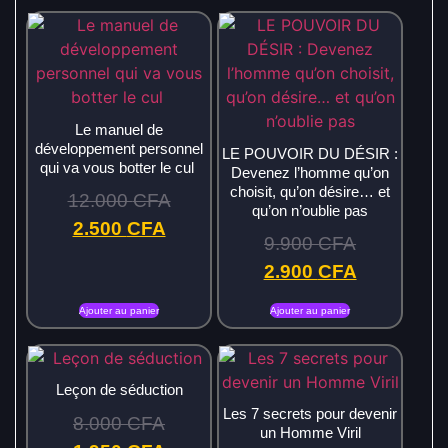
Le manuel de
développement personnel
LE POUVOIR DU DÉSIR :
qui va vous botter le cul
Devenez l’homme qu’on
choisit, qu’on désire… et
12.000
CFA
qu’on n’oublie pas
2.500
CFA
9.900
CFA
2.900
CFA
Ajouter au panier
Ajouter au panier
Leçon de séduction
Les 7 secrets pour devenir
8.000
CFA
un Homme Viril