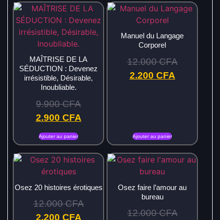
Manuel du Langage
Corporel
MAÎTRISE DE LA
12.000
CFA
SÉDUCTION : Devenez
2.200
CFA
irrésistible, Désirable,
Inoubliable.
9.900
CFA
2.900
CFA
Ajouter au panier
Ajouter au panier
Osez 20 histoires érotiques
Osez faire l’amour au
bureau
12.000
CFA
12.000
CFA
2.200
CFA