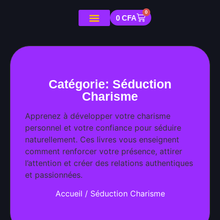
0
0
CFA
Catégorie: Séduction
Charisme
Apprenez à développer votre charisme
personnel et votre confiance pour séduire
naturellement. Ces livres vous enseignent
comment renforcer votre présence, attirer
l’attention et créer des relations authentiques
et passionnées.
Accueil
/ Séduction Charisme